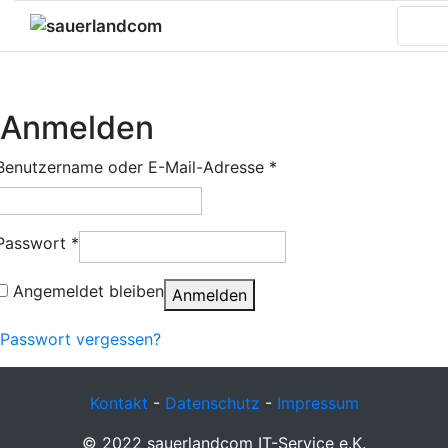
Anmelden
Benutzername oder E-Mail-Adresse
*
Passwort
*
Angemeldet bleiben
Anmelden
Passwort vergessen?
Kontakt
-
Datenschutz
-
Impressum
© 2022 sauerlandcom IT-Service e.K.